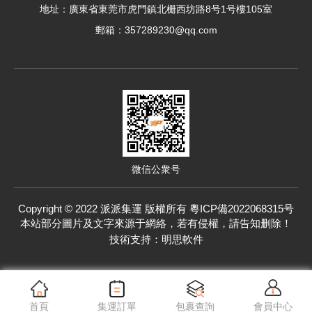
地址：廣東省東莞市虎門鎮北栅西坊路8号1号樓105室
高***7（匿名） 寶貝收到了 每次都一樣精準 将你的
寶貝送達 非常值得大力推薦的好賣家
郵箱：357289230@qq.com
高***7（匿名）
寶貝都收到了 配合很久的集運中心 很值得推薦的好
賣家
t***0（匿名）
優秀的集運，快速又劃算，也把商品保護得很好！
P**0（匿名）
值得信任的集運，出貨的速度很快，包裹也很完整。
微信公衆号
Copyright © 2022 派派集運 版權所有
粵ICP備2022068315号
本站部分圖片及文字來源于網絡，若有侵權，請告知删除！
技術支持：
明思軟件
首頁
集運訂單
包裹查詢
會員中心