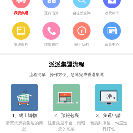
我要集運
運費估算
自提點查詢
收費标準
集運教程
聯繫我們
關于我們
會員中心
派派集運流程
流程簡單、操作方便、急速完成香港集運
1、網上購物
2、預報包裹
3、集運申請
購買您想要集運的商
注冊集運平台，預報
包裹到庫後，勾選進
品
您的包裹
行打包