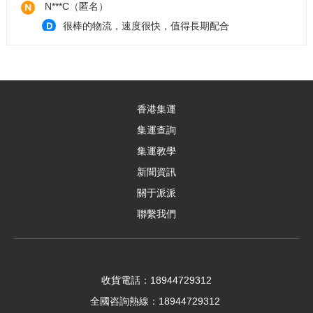
N***C（匿名）
很棒的物流，速度很快，值得長期配合
G***6（匿名）
不儘快！貨品又完整！客服親切又快速！無可挑惕👍
👍👍
好***美
香港集運
完美。客服小姊姊好貼心，放心買，我好了。
集運查詢
集運教學
t***8（匿名）
新聞資訊
發貨快速，服務態度好
關于派派
y***0（匿名）
聯繫我們
運送非常快速的集運商 非常值得大家推薦
小新**
貨品完整，時效整體不錯
收貨電話：18944729312
全國咨詢熱線：18944729312
c***8（匿名）