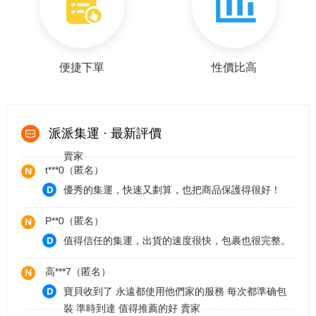
小新**
貨品完整，時效整體不錯
c***8（匿名）
便捷下單
性價比高
高***7（匿名） 寶貝收到了 每次都一樣精準 将你的
寶貝送達 非常值得大力推薦的好賣家
高***7（匿名）
派派集運 · 最新評價
寶貝都收到了 配合很久的集運中心 很值得推薦的好
賣家
t***0（匿名）
優秀的集運，快速又劃算，也把商品保護得很好！
P**0（匿名）
值得信任的集運，出貨的速度很快，包裹也很完整。
高***7（匿名）
寶貝收到了 永遠都使用他們家的服務 每次都準确包
裝 準時到達 值得推薦的好 賣家