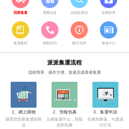
我要集運
運費估算
自提點查詢
收費标準
集運教程
聯繫我們
關于我們
會員中心
派派集運流程
流程簡單、操作方便、急速完成香港集運
1、網上購物
2、預報包裹
3、集運申請
購買您想要集運的商
注冊集運平台，預報
包裹到庫後，勾選進
品
您的包裹
行打包