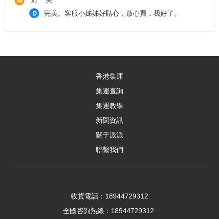
完美。客服小姊姊好貼心，放心買，我好了。
t***8（匿名）
發貨快速，服務態度好
y***0（匿名）
香港集運
運送非常快速的集運商 非常值得大家推薦
集運查詢
小新**
集運教學
貨品完整，時效整體不錯
新聞資訊
關于派派
c***8（匿名）
聯繫我們
高***7（匿名） 寶貝收到了 每次都一樣精準 将你的
寶貝送達 非常值得大力推薦的好賣家
高***7（匿名）
寶貝都收到了 配合很久的集運中心 很值得推薦的好
收貨電話：18944729312
賣家
t***0（匿名）
全國咨詢熱線：18944729312