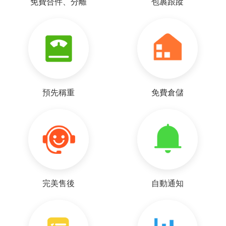
免費合件、分離
包裹跟蹤
預先稱重
免費倉儲
y***0（匿名）
運送非常快速的集運商 非常值得大家推薦
小新**
貨品完整，時效整體不錯
完美售後
自動通知
c***8（匿名）
高***7（匿名） 寶貝收到了 每次都一樣精準 将你的
寶貝送達 非常值得大力推薦的好賣家