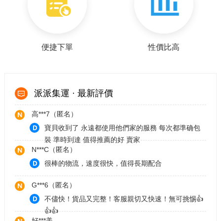
高***7（匿名）
寶貝都收到了 配合很久的集運中心 很值得推薦的好
賣家
t***0（匿名）
便捷下單
性價比高
優秀的集運，快速又劃算，也把商品保護得很好！
P**0（匿名）
值得信任的集運，出貨的速度很快，包裹也很完整。
派派集運 · 最新評價
高***7（匿名）
寶貝收到了 永遠都使用他們家的服務 每次都準确包
裝 準時到達 值得推薦的好 賣家
N***C（匿名）
很棒的物流，速度很快，值得長期配合
G***6（匿名）
不儘快！貨品又完整！客服親切又快速！無可挑惕👍
👍👍
好***美