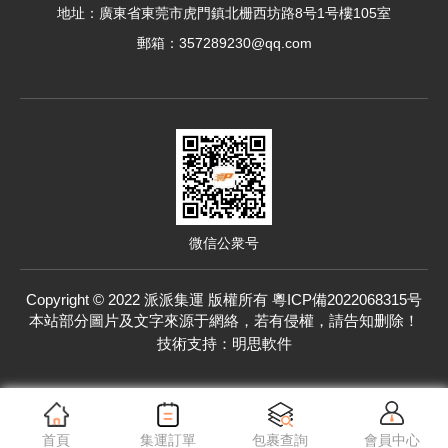
優秀的集運，快速又劃算，也把商品保護得很好！
地址：廣東省東莞市虎門鎮北栅西坊路8号1号樓105室
郵箱：357289230@qq.com
P**0（匿名）
值得信任的集運，出貨的速度很快，包裹也很完整。
微信公衆号
Copyright © 2022 派派集運 版權所有
粵ICP備2022068315号
本站部分圖片及文字來源于網絡，若有侵權，請告知删除！
技術支持：
明思軟件
首頁
集運訂單
包裹查詢
會員中心